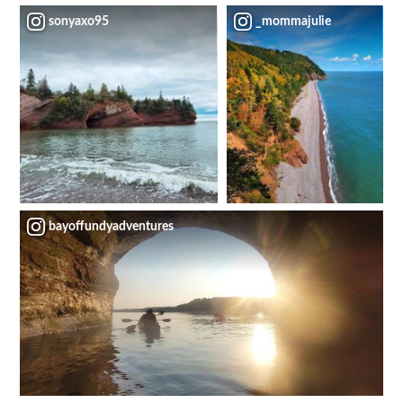
sonyaxo95
_mommajulie
bayoffundyadventures