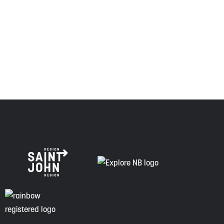
Envision Saint John : L'organisme de croissance régionale
respecte les anciens, passés et présents, et les
descendants de ce territoire, et s'engage à poursuivre sur
la voie de la vérité, de la collaboration et de la
réconciliation.