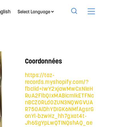
glish
Coordonnées
https://taz-
records.myshopify.com/?
fbclid=IwY2xjawMwCxNleH
RuA2FlbQIxMABicmlkETFNc
nBCZ0RLd0ZUN3NQWGVUA
R75OAlDhYDIGK6NMfAgsrG
onYl-bzwHz_hh7gxat4t-
Jh6SgYpLwQTINQshAQ_ae