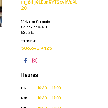
m_6iHj9LEonRYTSxyKVc9L
2Q
124, rue Germain
Saint John, NB
E2L 2E7
TÉLÉPHONE
506.693.9425
Heures
10:30 — 17:00
LUN
10:30 — 17:00
MAR
10:30 — 17:00