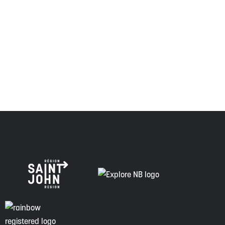
Envision Saint John : L'organisme de croissance régionale
respecte les anciens, passés et présents, et les
descendants de ce territoire, et s'engage à poursuivre sur
la voie de la vérité, de la collaboration et de la
réconciliation.