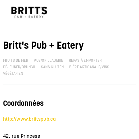
Britt's Pub + Eatery
FRUITS DE MER
PUB/GRILLADERIE
REPAS À EMPORTER
DÉJEUNER/BRUNCH
SANS GLUTEN
BIÈRE ARTISANALE/VINS
VÉGÉTARIEN
Coordonnées
http://www.brittspub.ca
42, rue Princess