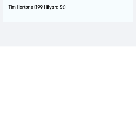
Tim Hortons (199 Hilyard St)
RECONNAISSANCE DU TERRITOIRE
La région de Saint John est située sur le territoire
traditionnel des nations Wolastoqiyik, Mi'Kmaq et
Peskotomuhkati. Ce territoire est couvert par des traités de