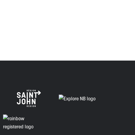
Envision Saint John : L'organisme de croissance régionale
respecte les anciens, passés et présents, et les
descendants de ce territoire, et s'engage à poursuivre sur
la voie de la vérité, de la collaboration et de la
réconciliation.