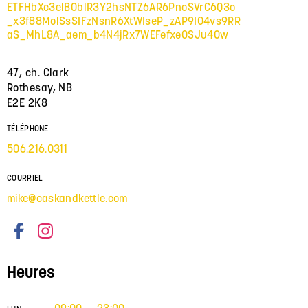
ETFHbXc3elBOblR3Y2hsNTZ6AR6PnoSVrC6Q3o
_x3f88MolSsSIFzNsnR6XtWIseP_zAP9IO4vs9RR
aS_MhL8A_aem_b4N4jRx7WEFefxe0SJu40w
47, ch. Clark
Rothesay, NB
E2E 2K8
TÉLÉPHONE
506.216.0311
COURRIEL
mike@caskandkettle.com
Heures