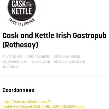
Cask and Kettle Irish Gastropub
(Rothesay)
FRUITS DE MER
PUB/GRILLADERIE
REPAS À EMPORTER
DÉJEUNER/BRUNCH
SANS GLUTEN
BIÈRE ARTISANALE/VINS
VÉGÉTARIEN
Coordonnées
https://caskandkettle.com/?
fbclid=IwY2xjawNPeShleHRuA2FlbQIxMABicmlk