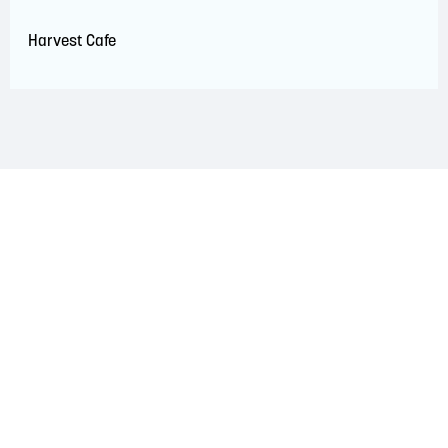
Harvest Cafe
RECONNAISSANCE DU TERRITOIRE
La région de Saint John est située sur le territoire
traditionnel des nations Wolastoqiyik, Mi'Kmaq et
Peskotomuhkati. Ce territoire est couvert par des traités de