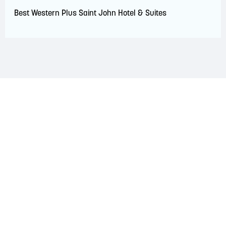
Best Western Plus Saint John Hotel & Suites
RECONNAISSANCE DU TERRITOIRE
La région de Saint John est située sur le territoire
traditionnel des nations Wolastoqiyik, Mi'Kmaq et
Peskotomuhkati. Ce territoire est couvert par des traités de