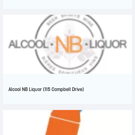
Alcool NB Liquor (115 Campbell Drive)