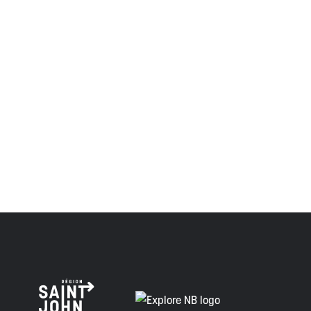
important et significatif des Wolastoqiyik, des Mi'Kmaq et
des Peskotomuhkati dans cette province et dans le pays,
et visaient à établir une relation de confiance et d'amitié.
Envision Saint John : L'organisme de croissance régionale
respecte les anciens, passés et présents, et les
descendants de ce territoire, et s'engage à poursuivre sur
la voie de la vérité, de la collaboration et de la
réconciliation.