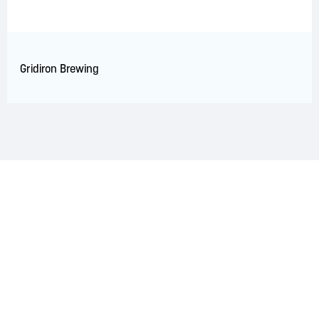
Gridiron Brewing
RECONNAISSANCE DU TERRITOIRE
La région de Saint John est située sur le territoire