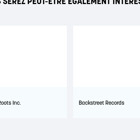
 SEREZ PEUT-ÊTRE ÉGALEMENT INTÉRE
oots Inc.
Backstreet Records