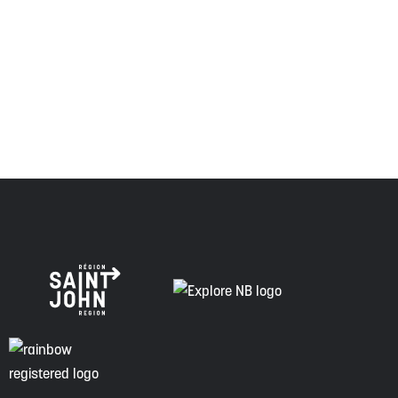
Envision Saint John : L'organisme de croissance régionale
respecte les anciens, passés et présents, et les
descendants de ce territoire, et s'engage à poursuivre sur
la voie de la vérité, de la collaboration et de la
réconciliation.