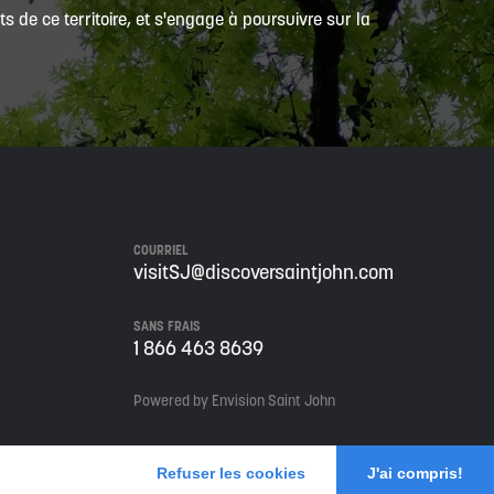
 de ce territoire, et s'engage à poursuivre sur la
COURRIEL
visitSJ@discoversaintjohn.com
SANS FRAIS
1 866 463 8639
Powered by Envision Saint John
Refuser les cookies
J'ai compris!