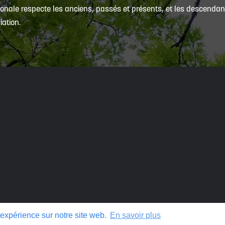
onale respecte les anciens, passés et présents, et les descendants
iation.
 expérience sur notre site web.
En savoir plus