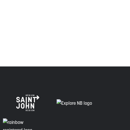
Envision Saint John : L'organisme de croissance régionale
respecte les anciens, passés et présents, et les
descendants de ce territoire, et s'engage à poursuivre sur
la voie de la vérité, de la collaboration et de la
réconciliation.