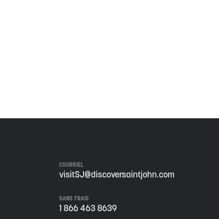
 territoire est couvert par des traités de paix et
ignificatif des Wolastoqiyik, des Mi'Kmaq et des
 de ce territoire, et s'engage à poursuivre sur la
COURRIEL
visitSJ@discoversaintjohn.com
SANS FRAIS
1 866 463 8639