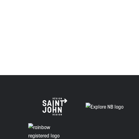
La région de Saint John est située sur le territoire 
d'amitié conclus avec la Couronne britannique dans l
Peskotomuhkati dans cette province et dans le pays, 
Envision Saint John : L'organisme de croissance régi
voie de la vérité, de la collaboration et de la réconcil