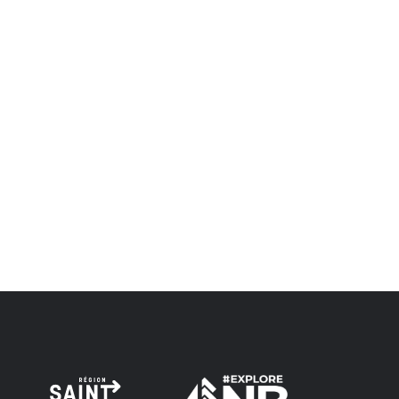
important et significatif des Wolastoqiyik, des Mi'Kmaq et
des Peskotomuhkati dans cette province et dans le pays,
et visaient à établir une relation de confiance et d'amitié.
Envision Saint John : L'organisme de croissance régionale
respecte les anciens, passés et présents, et les
descendants de ce territoire, et s'engage à poursuivre sur
la voie de la vérité, de la collaboration et de la
réconciliation.