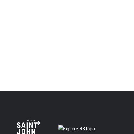
important et significatif des Wolastoqiyik, des Mi'Kmaq et
des Peskotomuhkati dans cette province et dans le pays,
et visaient à établir une relation de confiance et d'amitié.
Envision Saint John : L'organisme de croissance régionale
respecte les anciens, passés et présents, et les
descendants de ce territoire, et s'engage à poursuivre sur
la voie de la vérité, de la collaboration et de la
réconciliation.