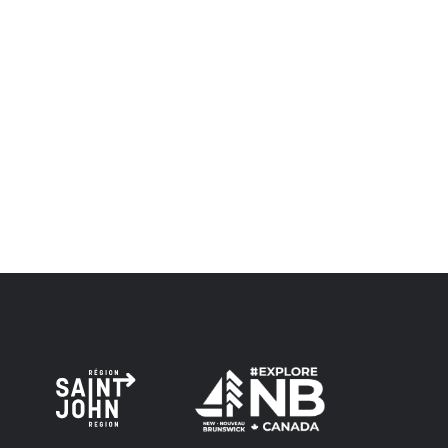
et visaient à établir une relation de confiance et d'amitié.
Envision Saint John : L'organisme de croissance régionale
respecte les anciens, passés et présents, et les
descendants de ce territoire, et s'engage à poursuivre sur
la voie de la vérité, de la collaboration et de la
réconciliation.