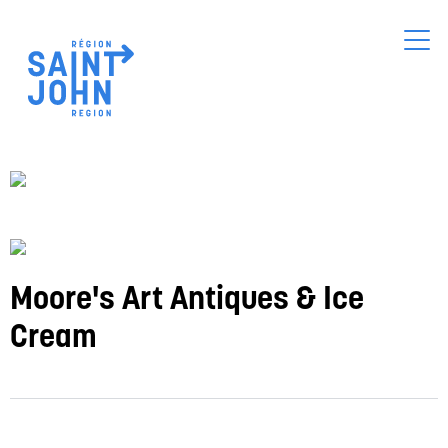
Skip
to
main
content
Moore's Art Antiques & Ice
Cream