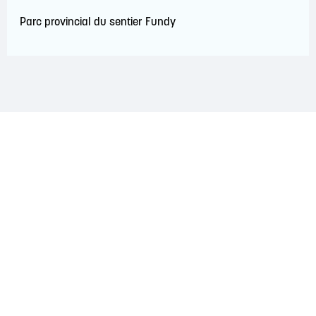
Parc provincial du sentier Fundy
RECONNAISSANCE DU TERRITOIRE
La région de Saint John est située sur le territoire
traditionnel des nations Wolastoqiyik, Mi'Kmaq et
Peskotomuhkati. Ce territoire est couvert par des traités de