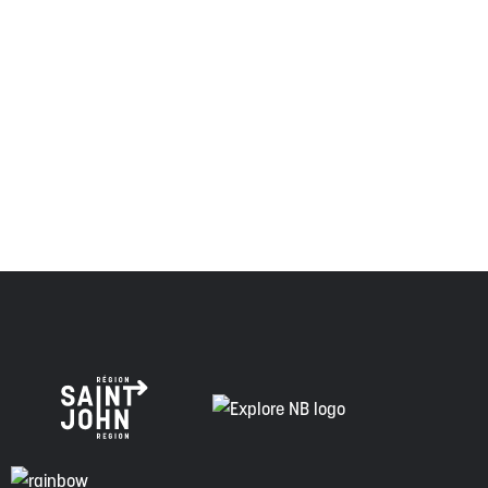
et visaient à établir une relation de confiance et d'amitié.
Envision Saint John : L'organisme de croissance régionale
respecte les anciens, passés et présents, et les
descendants de ce territoire, et s'engage à poursuivre sur
la voie de la vérité, de la collaboration et de la
réconciliation.