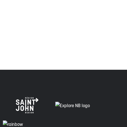
Envision Saint John : L'organisme de croissance régionale
respecte les anciens, passés et présents, et les
descendants de ce territoire, et s'engage à poursuivre sur
la voie de la vérité, de la collaboration et de la
réconciliation.