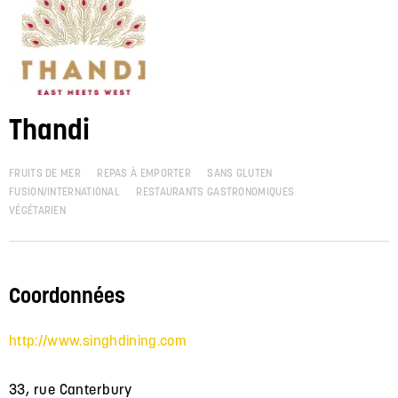
Thandi
FRUITS DE MER
REPAS À EMPORTER
SANS GLUTEN
FUSION/INTERNATIONAL
RESTAURANTS GASTRONOMIQUES
VÉGÉTARIEN
Coordonnées
http://www.singhdining.com
33, rue Canterbury