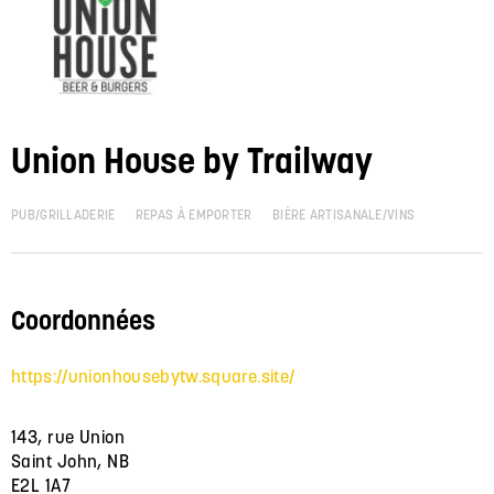
Union House by Trailway
PUB/GRILLADERIE
REPAS À EMPORTER
BIÈRE ARTISANALE/VINS
Coordonnées
https://unionhousebytw.square.site/
143, rue Union
Saint John, NB
E2L 1A7