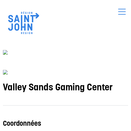
Skip
to
main
content
Valley Sands Gaming Center
Coordonnées