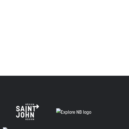
et visaient à établir une relation de confiance et d'amitié.
Envision Saint John : L'organisme de croissance régionale
respecte les anciens, passés et présents, et les
descendants de ce territoire, et s'engage à poursuivre sur
la voie de la vérité, de la collaboration et de la
réconciliation.