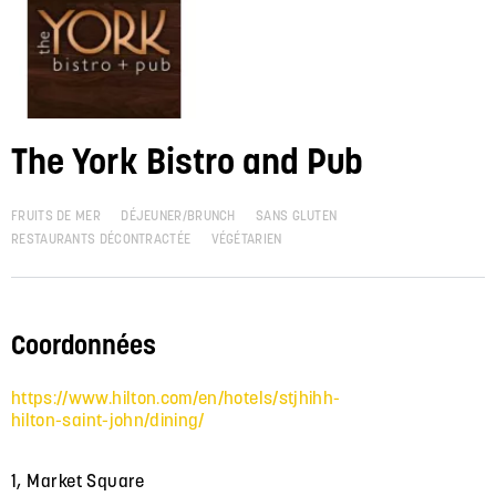
The York Bistro and Pub
FRUITS DE MER
DÉJEUNER/BRUNCH
SANS GLUTEN
RESTAURANTS DÉCONTRACTÉE
VÉGÉTARIEN
Coordonnées
https://www.hilton.com/en/hotels/stjhihh-
hilton-saint-john/dining/
1, Market Square