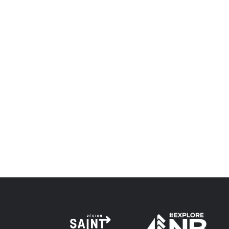
RECONNAISSANCE DU TERRITOIRE
La région de Saint John est située sur le territoire 
d'amitié conclus avec la Couronne britannique dans l
Peskotomuhkati dans cette province et dans le pays, 
Envision Saint John : L'organisme de croissance régi
voie de la vérité, de la collaboration et de la réconcil