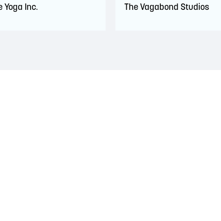
 Yoga Inc.
The Vagabond Studios
traditionnel des nations Wolastoqiyik, Mi'Kmaq et Peskotomuhkati. Ce
es années 1700. Ces traités reconnaissaient le rôle important et s
et visaient à établir une relation de confiance et d'amitié.