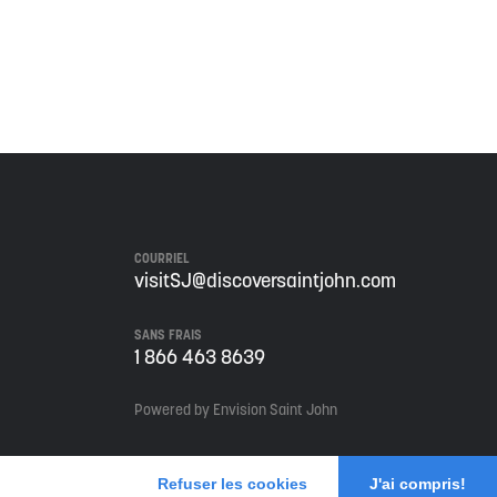
 de ce territoire, et s'engage à poursuivre sur la
COURRIEL
visitSJ@discoversaintjohn.com
SANS FRAIS
1 866 463 8639
Powered by Envision Saint John
Refuser les cookies
J'ai compris!