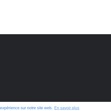
onale respecte les anciens, passés et présents, et les descendants
iation.
 expérience sur notre site web.
En savoir plus