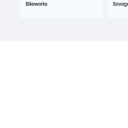
Bikeworks
Savage
RECONNAISSANCE DU TERRITOIRE
La région de Saint John est située sur le territoire 
d'amitié conclus avec la Couronne britannique dans l
Peskotomuhkati dans cette province et dans le pays, 