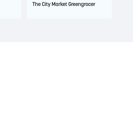
The City Market Greengrocer
 territoire est couvert par des traités de paix et
ignificatif des Wolastoqiyik, des Mi'Kmaq et des