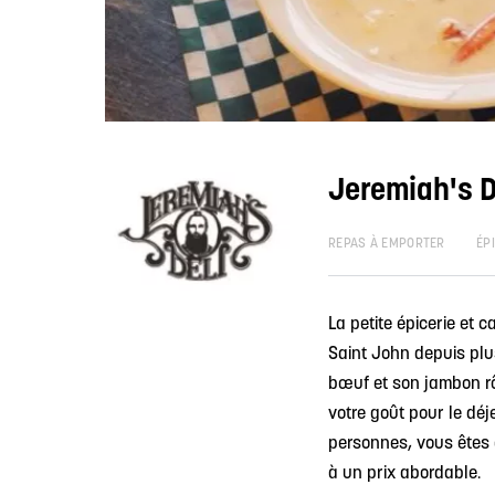
Jeremiah's D
REPAS À EMPORTER
ÉP
La petite épicerie et 
Saint John depuis plu
bœuf et son jambon rô
votre goût pour le déj
personnes, vous êtes a
à un prix abordable.