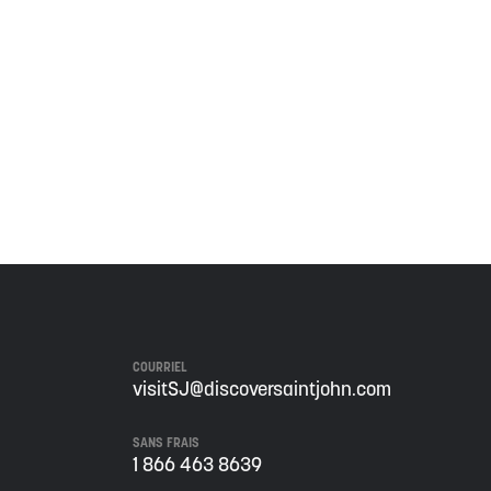
 territoire est couvert par des traités de paix et
ignificatif des Wolastoqiyik, des Mi'Kmaq et des
 de ce territoire, et s'engage à poursuivre sur la
COURRIEL
visitSJ@discoversaintjohn.com
SANS FRAIS
1 866 463 8639