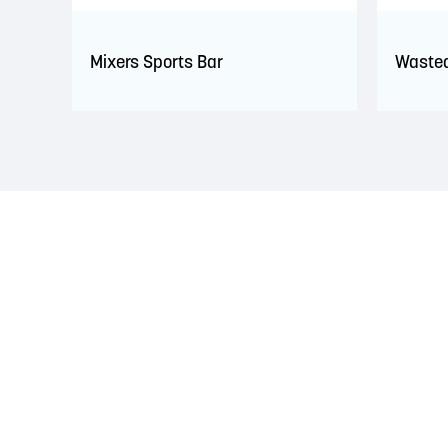
Mixers Sports Bar
Wasted
RECONNAISSANCE DU TERRITOIRE
La région de Saint John est située sur le territoire 
d'amitié conclus avec la Couronne britannique dans l