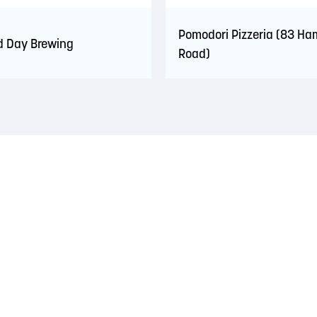
Pomodori Pizzeria (83 H
 Day Brewing
Road)
traditionnel des nations Wolastoqiyik, Mi'Kmaq et Peskotomuhkati. Ce
es années 1700. Ces traités reconnaissaient le rôle important et s