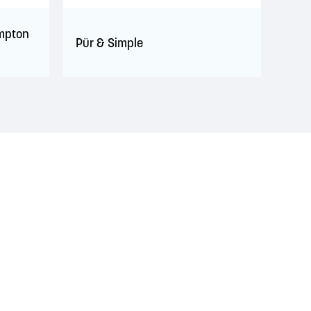
ampton
Pür & Simple
 territoire est couvert par des traités de paix et
ignificatif des Wolastoqiyik, des Mi'Kmaq et des