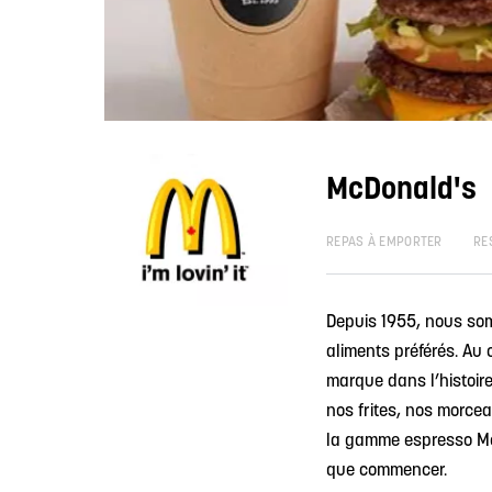
McDonald's
REPAS À EMPORTER
RE
Depuis 1955, nous somm
aliments préférés. Au
marque dans l’histoire
nos frites, nos morce
la gamme espresso McC
que commencer.