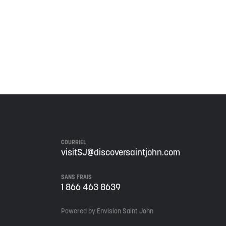
 de ce territoire, et s'engage à poursuivre sur la
COURRIEL
visitSJ@discoversaintjohn.com
SANS FRAIS
1 866 463 8639
Powered by Envision Saint John