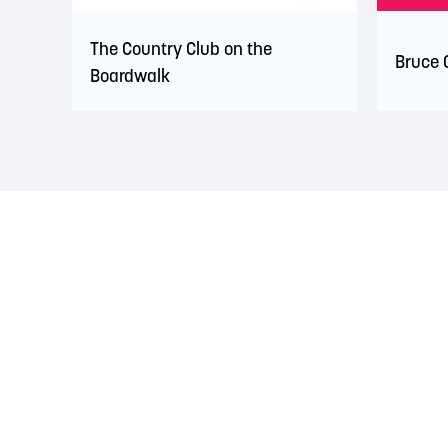
The Country Club on the
Bruce 
Boardwalk
RECONNAISSANCE DU TERRITOIRE
La région de Saint John est située sur le territoire 
d'amitié conclus avec la Couronne britannique dans l