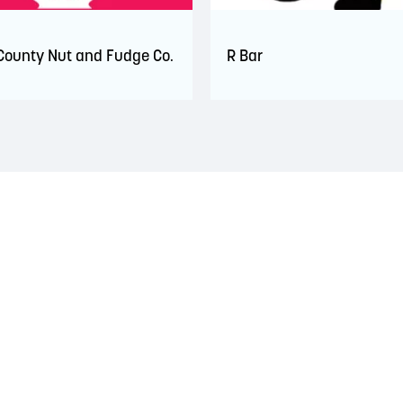
County Nut and Fudge Co.
R Bar
traditionnel des nations Wolastoqiyik, Mi'Kmaq et Peskotomuhkati. Ce
es années 1700. Ces traités reconnaissaient le rôle important et s