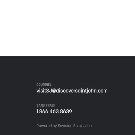
 de ce territoire, et s'engage à poursuivre sur la
COURRIEL
visitSJ@discoversaintjohn.com
SANS FRAIS
1 866 463 8639
Powered by Envision Saint John