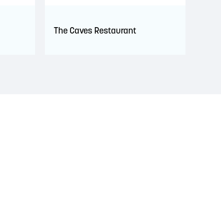
The Caves Restaurant
 territoire est couvert par des traités de paix et
ignificatif des Wolastoqiyik, des Mi'Kmaq et des