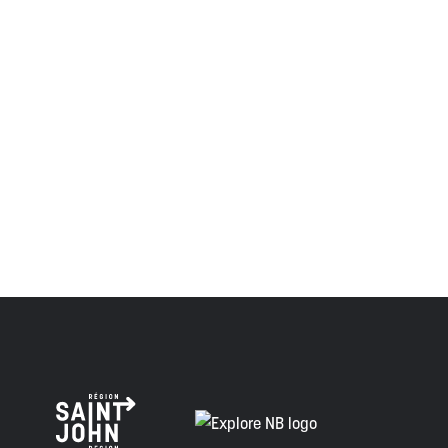
des Peskotomuhkati dans cette province et dans le pays,
et visaient à établir une relation de confiance et d'amitié.
Envision Saint John : L'organisme de croissance régionale
respecte les anciens, passés et présents, et les
descendants de ce territoire, et s'engage à poursuivre sur
la voie de la vérité, de la collaboration et de la
réconciliation.