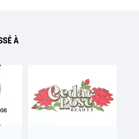
SSÉ À