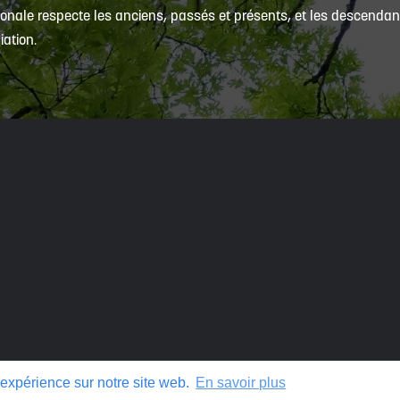
onale respecte les anciens, passés et présents, et les descendants
iation.
 expérience sur notre site web.
En savoir plus