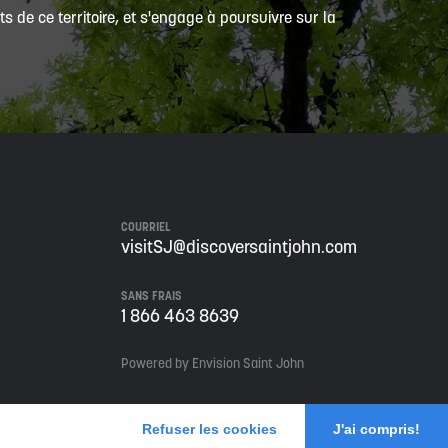
 de ce territoire, et s'engage à poursuivre sur la
COURRIEL
visitSJ@discoversaintjohn.com
SANS FRAIS
1 866 463 8639
Powered by Envision Saint John
Refuser les cookies
J'ai compris!