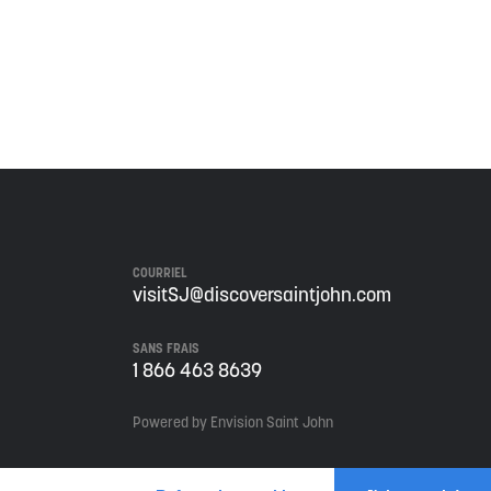
 de ce territoire, et s'engage à poursuivre sur la
COURRIEL
visitSJ@discoversaintjohn.com
SANS FRAIS
1 866 463 8639
Powered by Envision Saint John