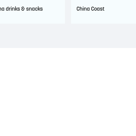
cha drinks & snacks
China Coast
traditionnel des nations Wolastoqiyik, Mi'Kmaq et Peskotomuhkati. Ce
es années 1700. Ces traités reconnaissaient le rôle important et s
et visaient à établir une relation de confiance et d'amitié.