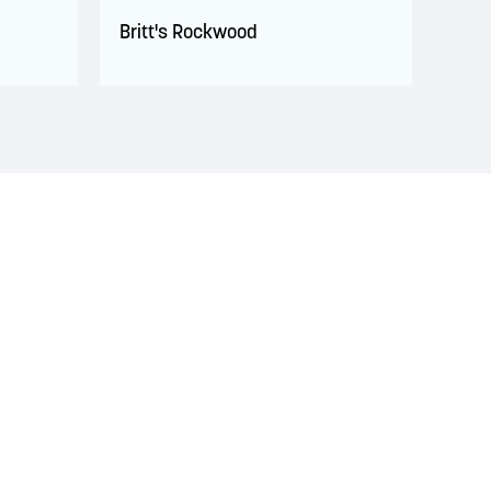
Britt's Rockwood
 territoire est couvert par des traités de paix et
ignificatif des Wolastoqiyik, des Mi'Kmaq et des