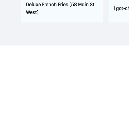
Deluxe French Fries (58 Main St
i got-
West)
RECONNAISSANCE DU TERRITOIRE
La région de Saint John est située sur le territoire 
d'amitié conclus avec la Couronne britannique dans l
Peskotomuhkati dans cette province et dans le pays, 